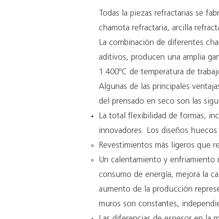
Todas la piezas refractarias se 
chamota refractaria, arcilla refract
La combinación de diferentes cham
aditivos, producen una amplia gam
1.400ºC de temperatura de trabaj
Algunas de las principales ventaj
del prensado en seco son las sigu
La total flexibilidad de formas, 
innovadores. L
os diseños huecos 
​Revestimientos más ligeros que 
Un calentamiento y enfriamiento m
consumo de energía, mejora la ca
aumento de la producción represen
muros son constantes, independie
Las diferencias de espesor en la 