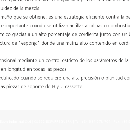
luidez de la mezcla.
maño que se obtiene, es una estrategia eficiente contra la p
te importante cuando se utilizan arcillas alcalinas o combustib
rmico gracias a un alto porcentaje de cordierita junto con un 
ctura de "esponja" donde una matriz alto contenido en cordie
ensional mediante un control estricto de los parámetros de la 
en longitud en todas las piezas.
 rectificado cuando se requiere una alta precisión o planitud 
as piezas de soporte de H y U cassette.
ígon Industrial Sud | 08292 ESPARREGUERA | Tel. +34 937 778 707 | Fax. +34