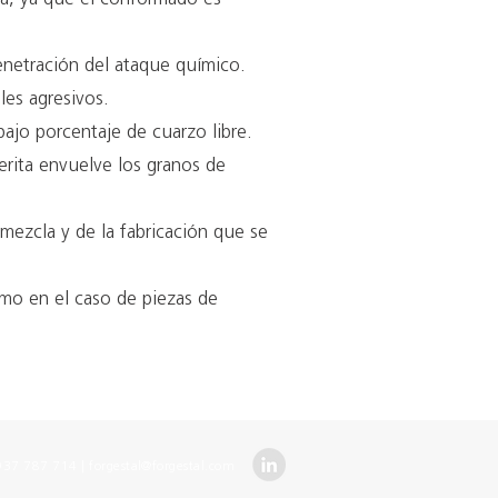
enetración del ataque químico.
les agresivos.
bajo porcentaje de cuarzo libre.
rita envuelve los granos de
mezcla y de la fabricación que se
como en el caso de piezas de
 937 787 714 |
forgestal@forgestal.com