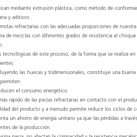
fabrican mediante extrusión plástica, como método de confor
aria y aditivos.
otas refractarias con las adecuadas proporciones de nuestra pr
a de mezclas con diferentes grados de resistencia al choque 
o.
as tecnológicas de este proceso, de la forma que se realiza e
ientes:
incluyendo las huecas y tridimensionales, constituye una buena
permiten:
reducen el consumo energético.
ás rápido de las piezas refractarias en contacto con el prod
lidad del producto y a menudo permite reducir los ciclos de 
ta un ahorro de energía unitario ya que las pérdidas a través
ntes de la producción.
misma pieza, no afectan la compacidad y la resistencia mecáni