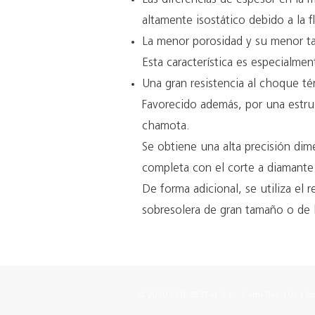
altamente isostático debido a la f
La menor porosidad y su menor ta
Esta característica es especialmen
Una gran resistencia al choque té
Favorecido además, por una estru
chamota.
Se obtiene una alta precisión dim
completa con el corte a diamante 
De forma adicional, se utiliza el
sobresolera de gran tamaño o de l
©
2020 FORGESTAL S.L. Camí Ral, 104 | Pol