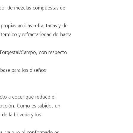
mado, de mezclas compuestas de
opias arcillas refractarias y de
térmico y refractariedad de hasta
n Forgestal/Campo, con respecto
 base para los diseños
ucto a cocer que reduce el
cocción. Como es sabido, un
 de la bóveda y los
ca, ya que el conformado es