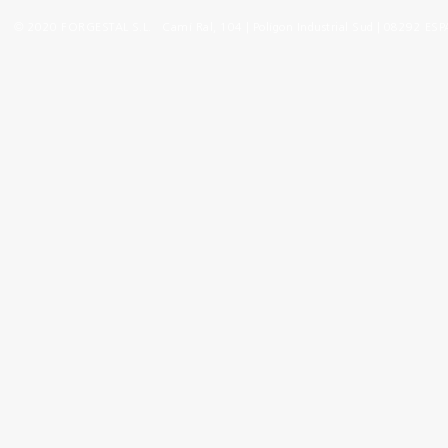
©
2020 FORGESTAL S.L. Camí Ral, 104 | Polígon Industrial Sud | 08292 ES